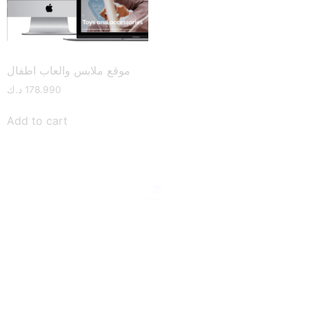
موقع ملابس والعاب اطفال
د.ك
178.990
Add to cart