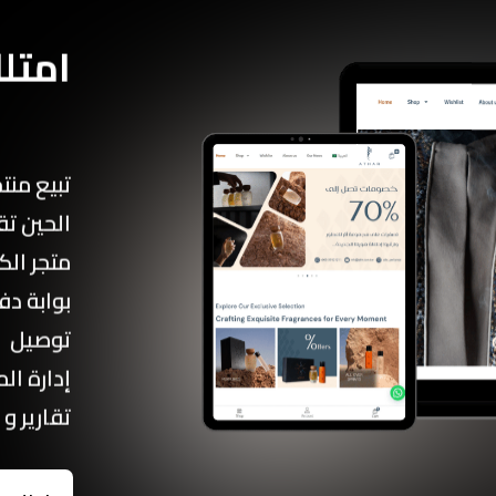
امتلك
تبيع منت
الحين تق
متجر الك
بوابة دف
توصيل
إدارة الم
تقارير و 